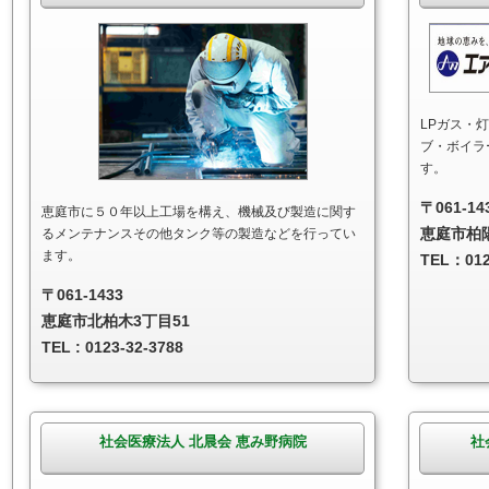
LPガス・
ブ・ボイラ
す。
〒061-14
恵庭市に５０年以上工場を構え、機械及び製造に関す
恵庭市柏陽
るメンテナンスその他タンク等の製造などを行ってい
ます。
TEL：012
〒061-1433
恵庭市北柏木3丁目51
TEL : 0123-32-3788
社会医療法人 北晨会 恵み野病院
社