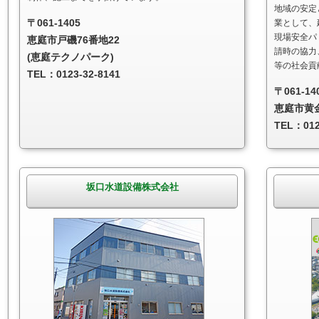
地域の安定
〒061-1405
業として、
現場安全パ
恵庭市戸磯76番地22
請時の協力
(恵庭テクノパーク)
等の社会貢
TEL：0123-32-8141
〒061-14
恵庭市黄金
TEL：012
坂口水道設備株式会社