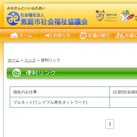
ホーム
お知らせ
社協の紹介
社協の事業
ホーム
»
リンク
» 便利リンク
便利リンク
福祉のお仕事
(公財)社会
プルネット(リングプル再生ネットワーク)
1